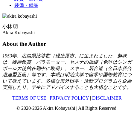
装備・備品
小林 明
Akira Kobayashi
About the Author
1953年、広島県比婆郡（現庄原市）に生まれました。趣味
は、映画鑑賞、パラモーター、セスナの操縦（免許はシンガ
ポール大使館在勤中に取得）、スキー、居合道（全日本居合
道連盟五段）等です。本職は明治大学で留学や国際教育につ
いて教えています。多様な海外留学・活動プログラムを企画
実施したり、学生にアドバイスすることも大切なことです。
TERMS OF USE
|
PRIVACY POLICY
|
DISCLAIMER
© 2020-2026 Akira Kobayashi | All Rights Reserved.