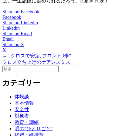
は、一生記憶に留められるだろう。Happy Flight!!
Share on Facebook
Facebook
Share on Linkedin
Linkedin
Share on Email
Email
Share on X
X
Posts
← “クロスで安定, フロント3歩”
クロス立ち上げのケアレスミス →
navigation
カテゴリー
体験談
基本情報
安全性
対象者
教育・訓練
明の"ひとりごと"
経費・維持費