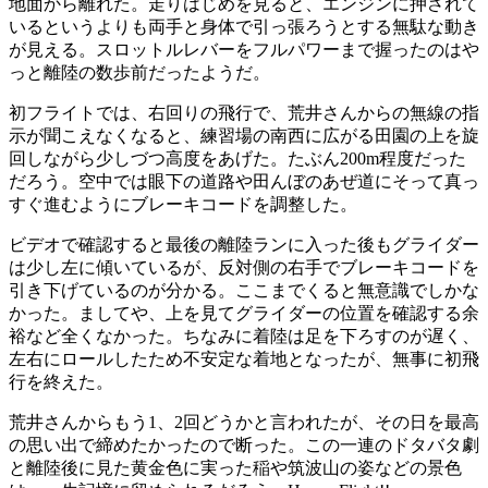
地面から離れた。走りはじめを見ると、エンジンに押されて
いるというよりも両手と身体で引っ張ろうとする無駄な動き
が見える。スロットルレバーをフルパワーまで握ったのはや
っと離陸の数歩前だったようだ。
初フライトでは、右回りの飛行で、荒井さんからの無線の指
示が聞こえなくなると、練習場の南西に広がる田園の上を旋
回しながら少しづつ高度をあげた。たぶん200m程度だった
だろう。空中では眼下の道路や田んぼのあぜ道にそって真っ
すぐ進むようにブレーキコードを調整した。
ビデオで確認すると最後の離陸ランに入った後もグライダー
は少し左に傾いているが、反対側の右手でブレーキコードを
引き下げているのが分かる。ここまでくると無意識でしかな
かった。ましてや、上を見てグライダーの位置を確認する余
裕など全くなかった。ちなみに着陸は足を下ろすのが遅く、
左右にロールしたため不安定な着地となったが、無事に初飛
行を終えた。
荒井さんからもう1、2回どうかと言われたが、その日を最高
の思い出で締めたかったので断った。この一連のドタバタ劇
と離陸後に見た黄金色に実った稲や筑波山の姿などの景色