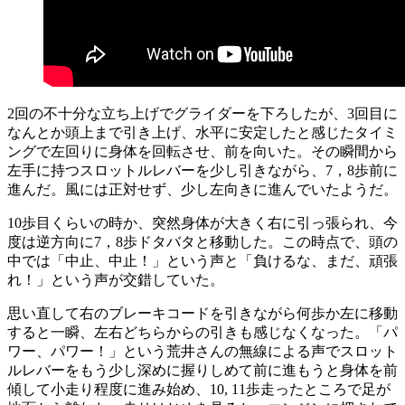
2回の不十分な立ち上げでグライダーを下ろしたが、3回目に
なんとか頭上まで引き上げ、水平に安定したと感じたタイミ
ングで左回りに身体を回転させ、前を向いた。その瞬間から
左手に持つスロットルレバーを少し引きながら、7，8歩前に
進んだ。風には正対せず、少し左向きに進んでいたようだ。
10歩目くらいの時か、突然身体が大きく右に引っ張られ、今
度は逆方向に7，8歩ドタバタと移動した。この時点で、頭の
中では「中止、中止！」という声と「負けるな、まだ、頑張
れ！」という声が交錯していた。
思い直して右のブレーキコードを引きながら何歩か左に移動
すると一瞬、左右どちらからの引きも感じなくなった。「パ
ワー、パワー！」という荒井さんの無線による声でスロット
ルレバーをもう少し深めに握りしめて前に進もうと身体を前
傾して小走り程度に進み始め、10, 11歩走ったところで足が