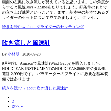
画面の左奥に吹き流しが見えていると思います。この角度か
らすると風速3m/s～3.5m/sあたりでしょう。好条件のもとで
の立ち上げ練習ということで、まず、基本中の基本であるグ
ライダーのセットについて見てみましょう。 グライ…
続きを読む→
about グライダーのセッティング
吹き流しと風速計
By
小林明
|
2020-09-20
9月初旬、Amazonで風速計(Wind Gauge)を購入しました。
HOLDPEAK INSTRUMENTのHOLDPEAK866Bデジタル風
速計 2,999円です。 パラモーターのフライトに必要な基本装
備ではありませ…
続きを読む→
about 吹き流しと風速計
1
2
次へ »